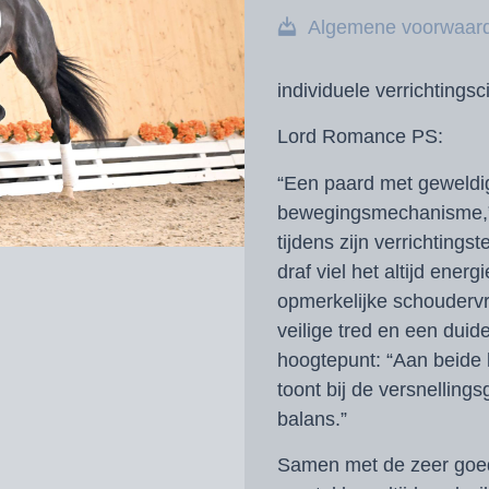
Algemene voorwaar
individuele verrichtingscij
Lord Romance PS:
“Een paard met geweldi
bewegingsmechanisme,”
tijdens zijn verrichtings
draf viel het altijd ener
opmerkelijke schoudervr
veilige tred en een duid
hoogtepunt: “Aan beide 
toont bij de versnelling
balans.”
Samen met de zeer goed