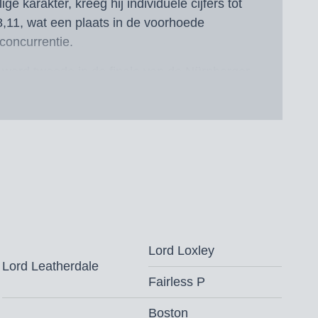
lige karakter, kreeg hij individuele cijfers tot
8,11, wat een plaats in de voorhoede
concurrentie.
, werd tweede in de finale van de Nürnberger
finale van de Louisdor-Prijs en won de serie
n
.
a (v. Foundation), bracht bovendien de
Va Bene voort. Zij zelf is zus van tien
.
edgekeurd voor DSP, Mecklenburg,
Lord Loxley
n Westfalen
Lord Leatherdale
Fairless P
,- (vaste kosten € 500,- + € 500,- bij
cht, toeslag gezondheidscertificaat* en
Boston