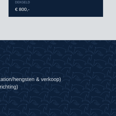
DEKGELD
€ 800,-
tation/hengsten & verkoop)
ichting)