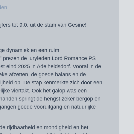
den
fers tot 9,0, uit de s
tam van Gesine!
ge dynamiek en een ruim
 prezen de juryleden Lord Romance PS
test eind 2025 in Adelheidsdorf. Vooral in de
gieke afzetten, de goede balans en de
ijheid op. De stap kenmerkte zich door een
elijke viertakt. Ook het galop was een
handen springt de hengst zeker bergop en
sgangen goede vooruitgang en natuurlijke
e rijdbaarheid en mondigheid en het