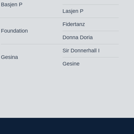
nd
Basjen P
Lasjen P
ngsvoorwaarden
Fidertanz
‘s ochtends
Foundation
Donna Doria
Sir Donnerhall I
Gesina
Gesine