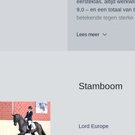
eersteklas, altijd werkwil
9,0 – en een totaal van 
betekende tegen sterke 
Zijn vader, Lord Europe
Lees meer
Burg-Pokal, stond in de 
Derby Stars von Morge
Zijn moeder, Fine Gesin
premiehengst Volare van 
goedgekeurde hengsten
Stamboom
Lord Romance PS is go
Oldenburg, Rheinland e
Dekgeld bedraagt € 1.000
Lord Europe
dracht) excl. BTW, afdra