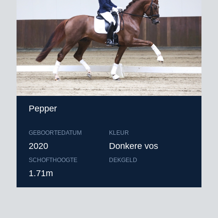
Pepper
GEBOORTEDATUM
KLEUR
2020
Donkere vos
SCHOFTHOOGTE
DEKGELD
1.71m