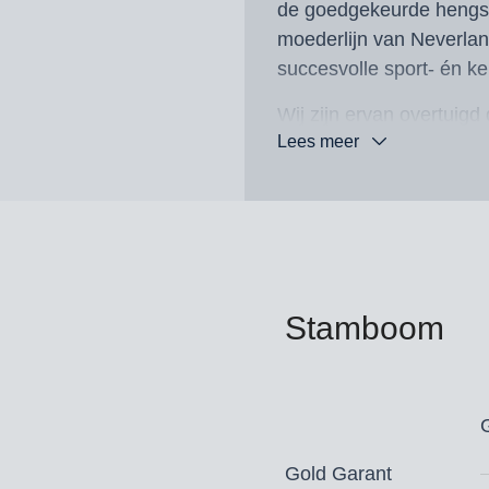
de goedgekeurde hengst
moederlijn van Neverlan
succesvolle sport- én ke
Wij zijn ervan overtuig
Lees meer
duurzame toevoeging is 
kan voorzien van kwalite
Gaetano Oro – waar pres
Gaetano Oro is goedge
Stamboom
Dekgeld bedraagt € 500
dracht)
excl. BTW, verze
Bestellen voor 9.00 uur 
Gold Garant