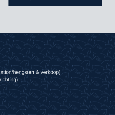
tation/hengsten & verkoop)
ichting)