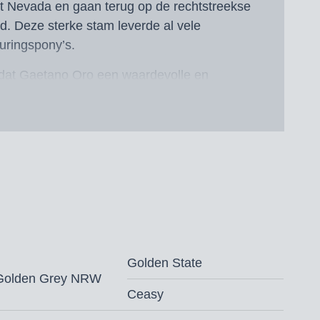
 Nevada en gaan terug op de rechtstreekse
d. Deze sterke stam leverde al vele
uringspony’s.
d dat Gaetano Oro een waardevolle en
voor de Nederlandse fokkerij en veel fokkers
it, beweging en uitstraling voor de toekomst.
tatie, bloedlijn en elegantie samenkomen!
keurd voor Weser Ems
,-
(vaste kosten € 250,00 + € 250,00 bij
ndkosten en afdracht.
Golden State
Golden Grey NRW
‘s ochtends
Ceasy