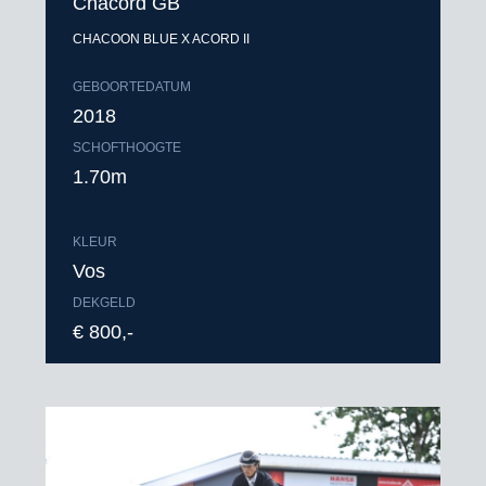
Chacord GB
CHACOON BLUE X ACORD II
GEBOORTEDATUM
2018
SCHOFTHOOGTE
1.70m
KLEUR
Vos
DEKGELD
€ 800,-