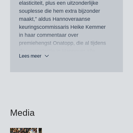
elasticiteit, plus een uitzonderlijke
souplesse die hem extra bijzonder
maakt,” aldus Hannoveraanse
keuringscommissaris
Heike Kemmer
in haar commentaar over
premiehengst Onatopp, die al tijdens
de voorselectie in Hannover alle
Lees meer
aandacht trok. Hier klopt simpelweg
het totaalplaatje, zeker gezien de
genetische zekerheid vanuit de
Longola-stam, waaruit ook Olympisch
kampioen Rusty van
Ulla Salzgeber
voortkomt.
Media
Vader Opoque begon zijn carrière in
2022 als premiehengst bij zowel de
KWPN-keuring als de Deense