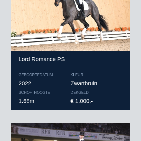
Lord Romance PS
GEBOORTEDATUM
KLEUR
2022
Zwartbruin
SCHOFTHOOGTE
DEKGELD
1.68m
€ 1.000,-