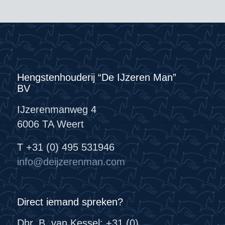
Hengstenhouderij “De IJzeren Man”
BV
IJzerenmanweg 4
6006 TA Weert
T +31 (0) 495 531946
info@deijzerenman.com
Direct iemand spreken?
Dhr. B. van Kessel: +31 (0)