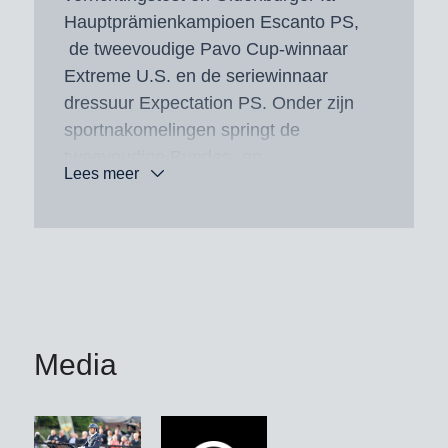
Hauptprämienkampioen Escanto PS,
de tweevoudige Pavo Cup-winnaar
Extreme U.S. en de seriewinnaar
dressuur Expectation PS. Onder zijn
sportnakomelingen springt de
tweevoudige Bundes- en
Lees meer
Westfalenkampioene Eivissa onder
Jessica Lynn Thomas/SWE eruit, die
in Warendorf zowel voor de draf als de
galop een 10 kreeg en voor de
rijdbaarheid en het type een 9,5.
Embolo, met de sensationele
afslagprijs van 590.000 euro de
Media
duurste tijdens een Westfälische
rijpaardenveiling ooit, zegevierde
onder Benjamin Werndl aan de