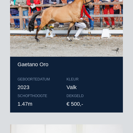
excl. BTW, afdracht, toeslag
gezondheidscertificaat* en
verzendkosten buitenland
* zie toelichting leveringsvoorwaarden.
Bestellen voor 9.00 uur ‘s ochtends
Gaetano Oro
GEBOORTEDATUM
KLEUR
2023
Valk
SCHOFTHOOGTE
DEKGELD
1.47m
€ 500,-