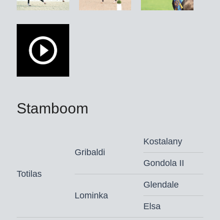
belangrijkste jongepaardproeven ooit
was gelukt. En beide keren won hij op
een absoluut indrukwekkende manier
– en duidelijk voor de sterke
concurrentie.
Zijn carrière begon hij als Zweedse
keuringskampioen,
dressuurpaardenkampioen, finalist
Stamboom
WK-jonge dressuurpaarden (6j.) en
WK-bronzenmedaillewinnaar (7j.).
Kostalany
Zonder twijfel: Total Hope heeft het
Gribaldi
talent voor de hoogste graad van
Gondola II
Totilas
verzameling van zijn ouders, de
Glendale
wereldpaarden Totilas en Weihegold
Lominka
OLD, geërfd – en geeft dit door aan
Elsa
zijn nakomelingen. Uit zijn gekeurde