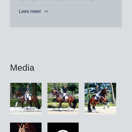
bergopwaartse tendens. Deze
Lees meer
kwaliteiten geeft Giano een op een
door aan zijn nakomelingen, die zich
net als hijzelf bergopwaarts bewegen
en beschikken over een geweldige
lichtvoetige bewegingsafloop. In 2022
en 2023 wisten zijn dochters via de
IBOP het Elite-predicaat te veroveren
Media
met scores van ver boven de 80
punten. Daarnaast wist zijn dochter
One Million, de Limburgse
kampioensmerrie en NMK-merrie
2022, met veel overtuiging de
kampioenstitel in de FAN-competitie
2023 te veroveren met een 9,5 voor
instelling als ook de waardering van de