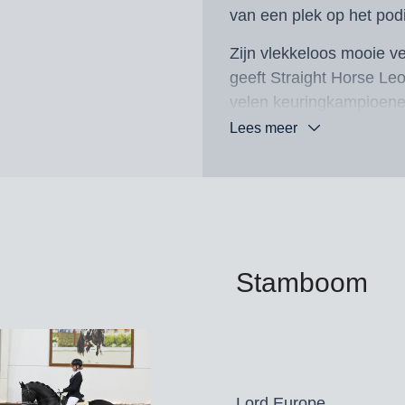
van een plek op het pod
Zijn vlekkeloos mooie v
geeft Straight Horse Le
velen keuringkampioenen
Lees meer
Zijn vader Lord Europe, 
premiehengst en veiling
Nürnberger Burg-Pokal-fi
Zijn grootmoeder Straig
Glock’s Zonik N.O.P. (
Straight Horse Leonardo:
Stamboom
Straight Horse Leonard
Hannover, Mecklenburg,
Lord Europe