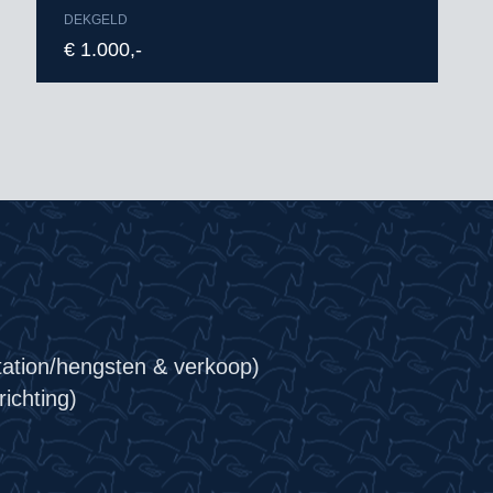
DEKGELD
€ 1.000,-
tation/hengsten & verkoop)
ichting)