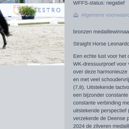
WFFS-status:
negatief
Algemene voorwaar
bronzen medaillewinna
Straight Horse Leonardo
Een echte lust voor het
WK-dressuurproef voor vi
over deze harmonieuze pr
en met veel schoudervrij
(7,8). Uitstekende tactv
een bijzonder constante 
constante verbinding met
uitstekende perspectief
verzekerde de Deense pr
2024 de zilveren medail