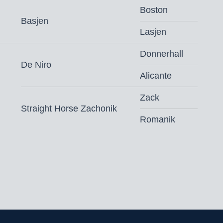
,- (vaste kosten € 500,- + € 500,- bij dracht)
Boston
slag gezondheidscertificaat* en
Basjen
Lasjen
nd
Donnerhall
ngsvoorwaarden.
De Niro
m vrijdag voor 9u, levering de volgende dag
Alicante
Zack
Straight Horse Zachonik
Romanik