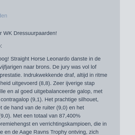
den
ar WK Dressuurpaarden!
:
 oog! Straight Horse Leonardo danste in de
jfjarigen naar brons. De jury was vol lof
estatie. Indrukwekkende draf, altijd in ritme
heid uitgevoerd (8,8). Zeer ijverige stap
olle en al goed uitgebalanceerde galop, met
contragalop (9,1). Het prachtige silhouet,
 de hand van de ruiter (9,0) en het
 (9,0). Met een totaal van 87,400%
emiehengst en verrichtingskampioen, die in
le en de Aage Ravns Trophy ontving, zich