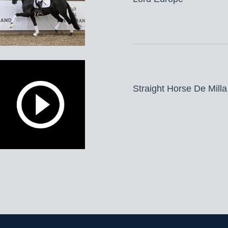
Dekgeld bedraagt € 1.000
excl. BTW, afdracht, toe
verzendkosten buitenla
* zie toelichting leveri
Bestellen op maandag t/
Straight Horse De Milla