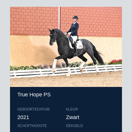
True Hope PS
GEBOORTEDATUM
KLEUR
2021
Zwart
SCHOFTHOOGTE
DEKGELD