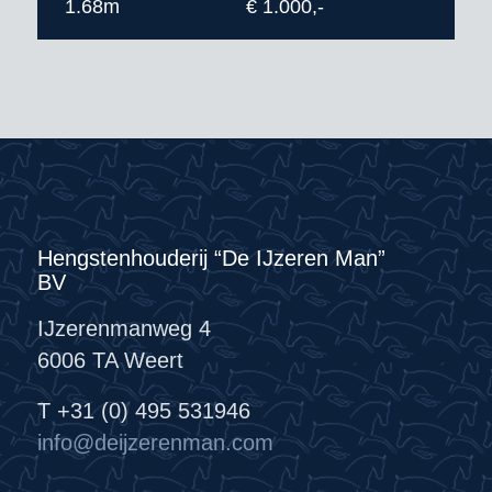
1.68m
€ 1.000,-
Hengstenhouderij “De IJzeren Man”
BV
IJzerenmanweg 4
6006 TA Weert
T +31 (0) 495 531946
info@deijzerenman.com