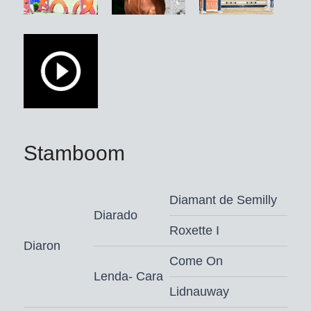
Stühlmeyer, nadat hij eerder onder
Eiken Sato/JPN overwinningen en
plaatsingen behaalde in 1m40-
springen en in de internationale
Youngster-Tour. Daarvoor behaalde hij
serie-overwinningen in
springpaardenproeven met cijfers tot
9,0, inclusief de Bundeschampionat-
Stamboom
kwalificatie. Daarmee bevestigt deze
premiehengst zijn uitstekende
verrichtingstest-zege in 2020 in
Diamant de Semilly
Adelheidsdorf (9,29).
Diarado
Roxette I
Diablue PS is de eerste goedgekeurde
Diaron
zoon van Diaron.
Come On
Lenda- Cara
De moeder Stakkariella PS, in 2017
Lidnauway
via de P.S.I.-veiling verkocht, startte