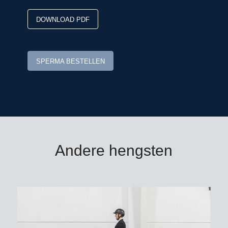
internationale springpaarden.
DOWNLOAD PDF
De derde moeder Farialla bracht de
internationaal succesvolle Chacco Star
(v. Chacco-Blue). Uit een dochter
SPERMA BESTELLEN
stamt het 1m50-springpaard Chingona
PS (v. Shere Khan du
Banney)/Armando Trapote/ESP.
Diablue PS: uit de Westfaalse stam
van Herta von Nienberge!
Andere hengsten
Diablue PS is goedgekeurd voor DSP,
Hannover, Holstein, Italië,
Mecklenburg, Oldenburg-International,
Rheinland, Westfalen en Zweden