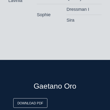
Lavinia
Dressman I
Sophie
Sira
Gaetano Oro
DOWNLOAD PDF