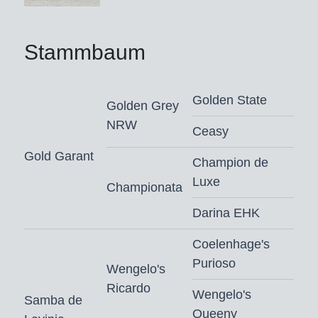
van kwaliteit, beweging en uitstraling
voor de toekomst.
Stammbaum
Gaetano Oro – waar prestatie,
bloedlijn en elegantie samenkomen!
Golden State
Golden Grey
NRW
Ceasy
Gaetano Oro is goedgekeurd voor
Gold Garant
Weser Ems
Champion de
Luxe
Dekgeld bedraagt € 500,-
(vaste
Championata
kosten € 250,00 + € 250,00 bij dracht)
Darina EHK
excl. BTW, verzendkosten en afdracht.
Coelenhage's
Bestellen voor 9.00 uur ‘s ochtends
Purioso
Wengelo's
Ricardo
Wengelo's
Samba de
Queeny