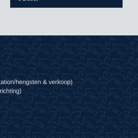
tation/hengsten & verkoop)
ichting)