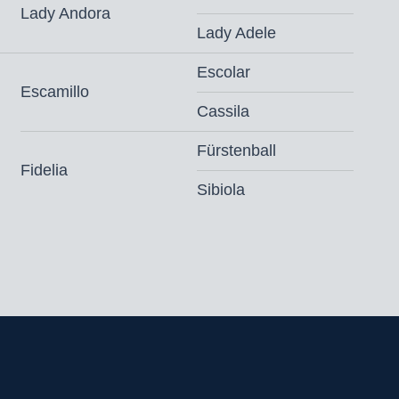
Lady Andora
 (vaste kosten € 400,- + € 400,- bij dracht)
Lady Adele
slag gezondheidscertificaat* en
Escolar
nd
Escamillo
ngsvoorwaarden
Cassila
‘s ochtends
Fürstenball
Fidelia
Sibiola