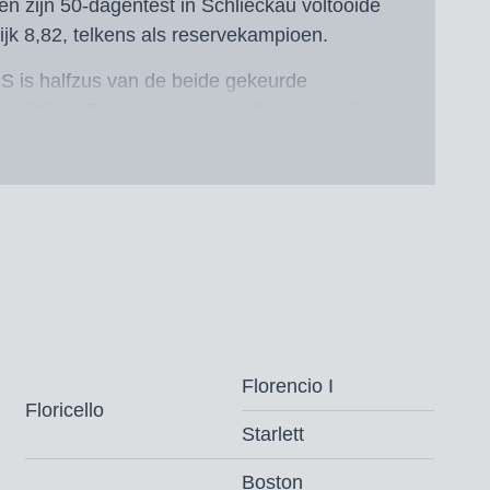
 en zijn 50-dagentest in Schlieckau voltooide
lijk 8,82, telkens als reservekampioen.
S is halfzus van de beide gekeurde
 PS (v. Deparon) en Versailles (v. Vitalis;
 bracht de gekeurde en in
volle Don Furitello (v. Fürstenball), het
d Harmony’s Fado (v. Fairytale)/Michael
cesvolle Forza RS2 (v. Fürstenball)/Marieke
 in de dressuurpaardenfokkerij!
Florencio I
Floricello
Starlett
 voor DSP, Mecklenburg, Oldenburg,
Boston