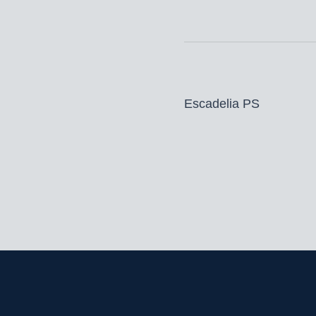
Dekgeld bedraagt € 800,-
excl. BTW, afdracht, toe
verzendkosten buitenla
*
zie toelichting leveri
Escadelia PS
Bestellen voor 9.00 uur 