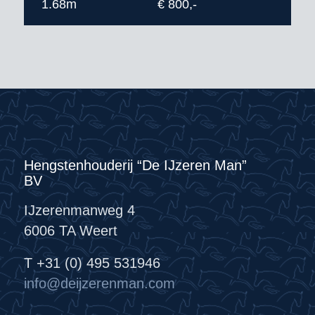
1.68m
€ 800,-
Hengstenhouderij “De IJzeren Man”
BV
IJzerenmanweg 4
6006 TA Weert
T +31 (0) 495 531946
info@deijzerenman.com