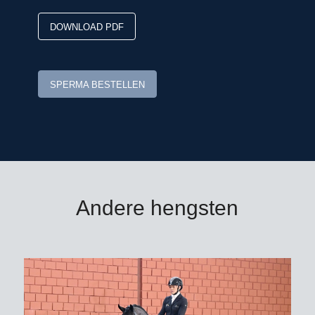
keuringskampioen, Bundes- en
DOWNLOAD PDF
Landeskampioen Viva Vitalis (v.
Vitalis)/Lukas Fischer. De Gesina-
dochter Vesina PS (v. Vivaldi) bracht
SPERMA BESTELLEN
de reserve-verrichtingskampioen
Sebastino PS (v. Secret). En uit Fine
Gesina PS (v. Foundation) stammen
Lord Romance PS (v. Lord Europe) en
de premiehengst Volare (v. Va Bene).
Viva Romance PS: uit de geniale
Andere hengsten
prestatiestam van de Staatspremie
merrie Gesina!
Viva Romance PS OLD is
goedgekeurd voor DSP, Hannover,