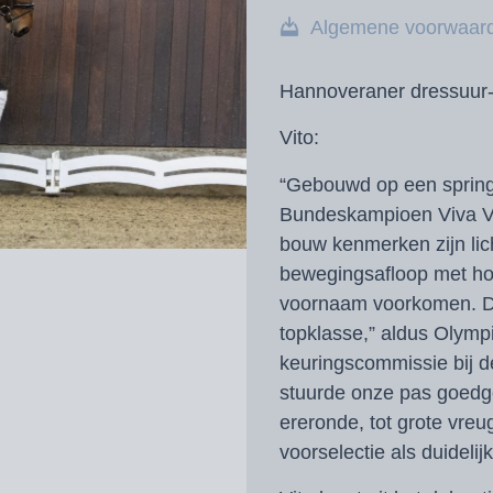
Algemene voorwaar
Hannoveraner dressuur-
Vito:
“Gebouwd op een spring
Bundeskampioen Viva Vit
bouw kenmerken zijn lic
bewegingsafloop met hoo
voornaam voorkomen. Da
topklasse,” aldus Oly
keuringscommissie bij 
stuurde onze pas goedg
ereronde, tot grote vreug
voorselectie als duidel