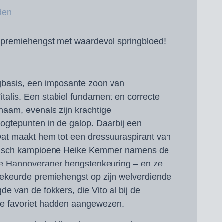
den
premiehengst met waardevol springbloed!
basis, een imposante zoon van
alis. Een stabiel fundament en correcte
haam, evenals zijn krachtige
gtepunten in de galop. Daarbij een
t maakt hem tot een dressuuraspirant van
mpisch kampioene Heike Kemmer namens de
de Hannoveraner hengstenkeuring – en ze
ekeurde premiehengst op zijn welverdiende
de van de fokkers, die Vito al bij de
ijke favoriet hadden aangewezen.