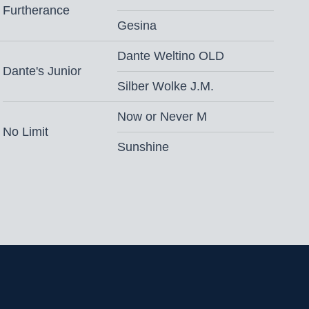
,- (vaste kosten € 500,- + € 500,- bij
Furtherance
Gesina
cht, toeslag gezondheidscertificaat* en
nd
Dante Weltino OLD
Dante's Junior
ngsvoorwaarden
Silber Wolke J.M.
‘s ochtends
Now or Never M
No Limit
Sunshine