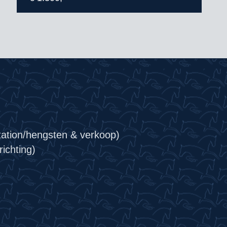
tation/hengsten & verkoop)
ichting)