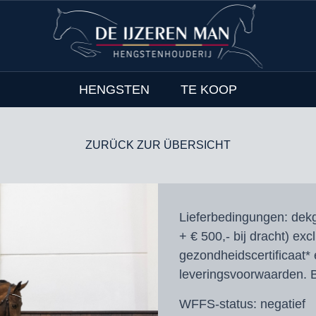
HENGSTEN
TE KOOP
ZURÜCK ZUR ÜBERSICHT
Lieferbedingungen:
dekg
+ € 500,- bij dracht) exc
gezondheidscertificaat* 
leveringsvoorwaarden. B
WFFS-status:
negatief