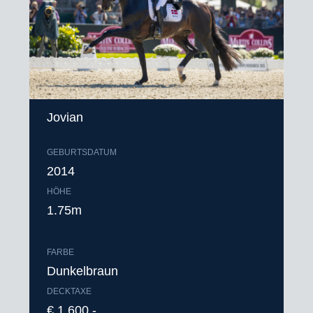
Jovian
GEBURTSDATUM
2014
HÖHE
1.75m
FARBE
Dunkelbraun
DECKTAXE
€ 1.600,-