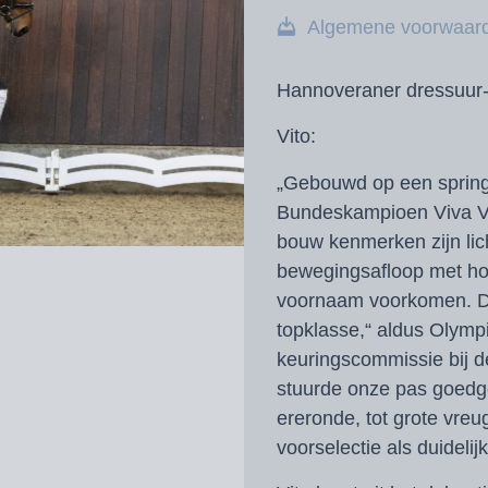
Algemene voorwaar
Hannoveraner dressuur-
Vito:
„Gebouwd op een spring
Bundeskampioen Viva Vit
bouw kenmerken zijn lic
bewegingsafloop met hoo
voornaam voorkomen. Da
topklasse,“ aldus Oly
keuringscommissie bij 
stuurde onze pas goedg
ereronde, tot grote vreug
voorselectie als duidel