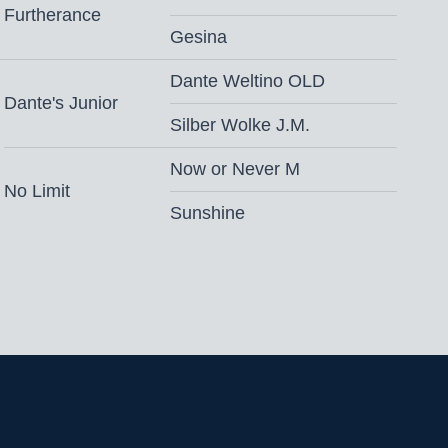
,- (vaste kosten € 500,- + € 500,- bij
Furtherance
Gesina
cht, toeslag gezondheidscertificaat* en
nd
Dante Weltino OLD
Dante's Junior
ngsvoorwaarden
Silber Wolke J.M.
‘s ochtends
Now or Never M
No Limit
Sunshine