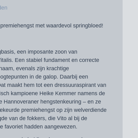
den
premiehengst met waardevol springbloed!
basis, een imposante zoon van
alis. Een stabiel fundament en correcte
haam, evenals zijn krachtige
gtepunten in de galop. Daarbij een
t maakt hem tot een dressuuraspirant van
mpisch kampioene Heike Kemmer namens de
de Hannoveraner hengstenkeuring – en ze
ekeurde premiehengst op zijn welverdiende
de van de fokkers, die Vito al bij de
ijke favoriet hadden aangewezen.