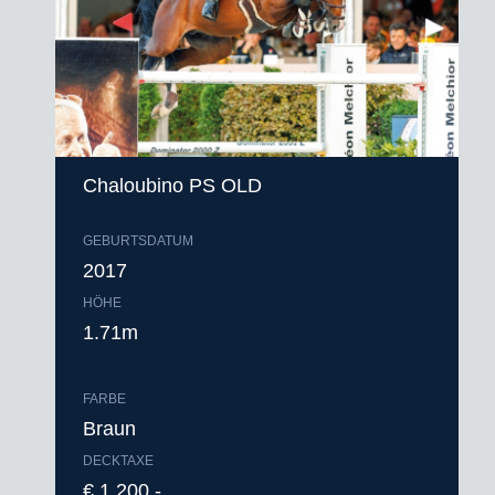
Chaloubino PS OLD
GEBURTSDATUM
2017
HÖHE
1.71m
FARBE
Braun
DECKTAXE
€ 1.200,-