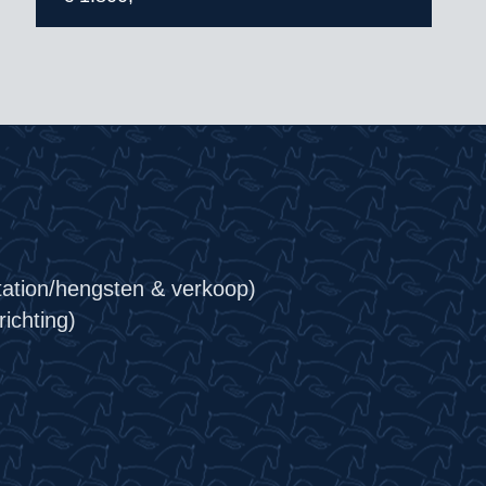
tation/hengsten & verkoop)
ichting)