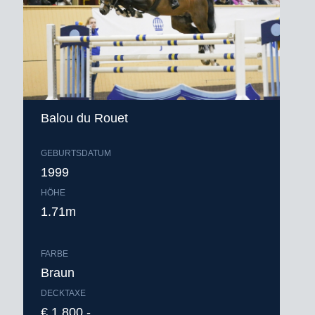
Balou du Rouet
GEBURTSDATUM
1999
HÖHE
1.71m
FARBE
Braun
DECKTAXE
€ 1.800,-