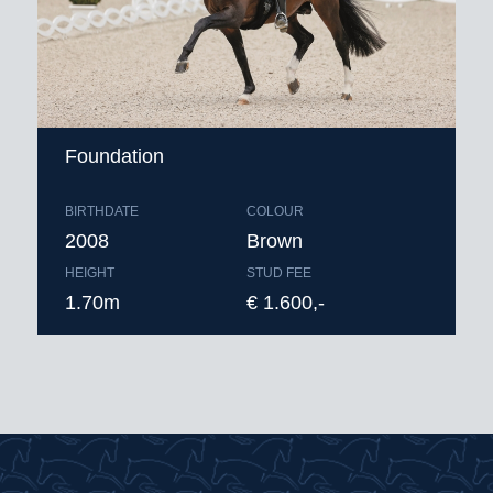
Foundation
BIRTHDATE
COLOUR
2008
Brown
HEIGHT
STUD FEE
1.70m
€ 1.600,-