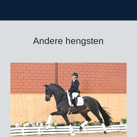
Hannover.
Dekgeld bedraagt € 1.000,- (vaste
kosten € 500,- + € 500,- bij dracht)
excl. BTW, afdracht, toeslag
Andere hengsten
gezondheidscertificaat* en
verzendkosten buitenland
*
zie toelichting leveringsvoorwaarden
Bestellen voor 9.00 uur ‘s ochtends