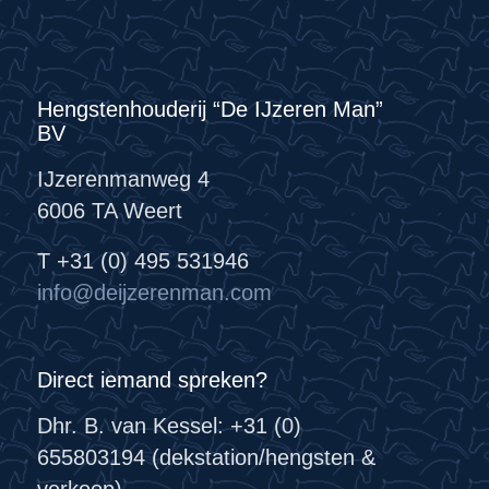
Hengstenhouderij “De IJzeren Man”
BV
IJzerenmanweg 4
6006 TA Weert
T +31 (0) 495 531946
info@deijzerenman.com
Direct iemand spreken?
Dhr. B. van Kessel: +31 (0)
655803194 (dekstation/hengsten &
verkoop)