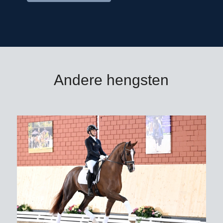
Hengsttage uitgeroepen tot VTV-
springhengst van het jaar.
Diaron is halfbroer van het 1m60-
springpaard Campitello (v.
Concetto)/Alexander Hinz. Zijn moeder
Andere hengsten
El.St. Lenda-Cara is halfzus van de
tweede van Maastricht en derde van
Valkenswaard, VDL Groep Miss
Untouchable (v. Chacco-Blue)/Leopold
van Asten/NED.
Diaron: spectaculaire springvererver
bij uitstek!
Diaron OLD is goedgekeurd voor DSP,