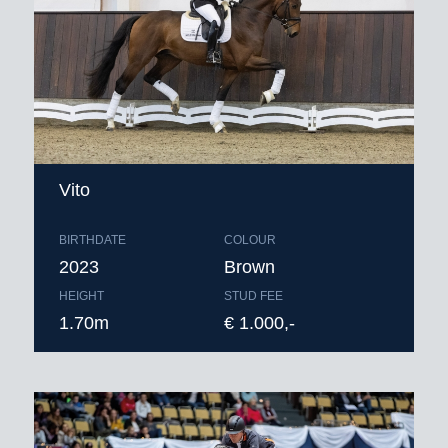
gezondheidscertificaat* en
verzendkosten buitenland
* zie toelichting leveringsvoorwaarden.
Bestellen voor 9.00 uur ‘s ochtends
Vito
BIRTHDATE
COLOUR
2023
Brown
HEIGHT
STUD FEE
1.70m
€ 1.000,-