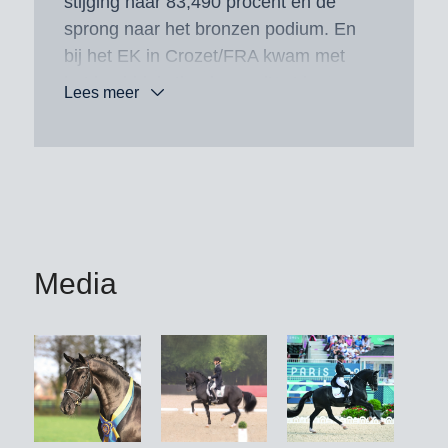
stijging naar 83,490 procent en de
sprong naar het bronzen podium. En
bij het EK in Crozet/FRA kwam met
het inmiddels tiende resultaat boven
Lees meer
80 procent er een achtste plaats bij in
zijn kampioenschapsbalans.
Maar ook al eerder liet Total Hope van
zich spreken. Zo was hij in 2022 – wel
te merken in zijn eerste Grand Prix-
seizoen – succesvol bij het WK in het
Media
Deense Herning/DEN. In 2019 had hij
de Nürnberger Burg-Pokal en in 2021
de Louisdor-Preis gewonnen, iets wat
nog geen andere hengst in de lange
geschiedenis van de twee
belangrijkste jongepaardproeven ooit