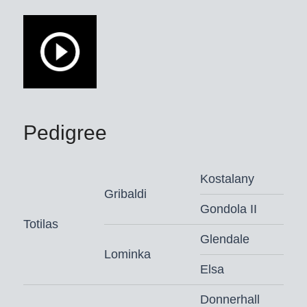
was gelukt. En beide keren won hij op
een absoluut indrukwekkende manier
– en duidelijk voor de sterke
concurrentie.
Zijn carrière begon hij als Zweedse
keuringskampioen,
dressuurpaardenkampioen, finalist
Pedigree
WK-jonge dressuurpaarden (6j.) en
WK-bronzenmedaillewinnaar (7j.).
Kostalany
Zonder twijfel: Total Hope heeft het
Gribaldi
talent voor de hoogste graad van
Gondola II
Totilas
verzameling van zijn ouders, de
Glendale
wereldpaarden Totilas en Weihegold
Lominka
OLD, geërfd – en geeft dit door aan
Elsa
zijn nakomelingen. Uit zijn gekeurde
zonen springt onze veulenmaker True
Donnerhall