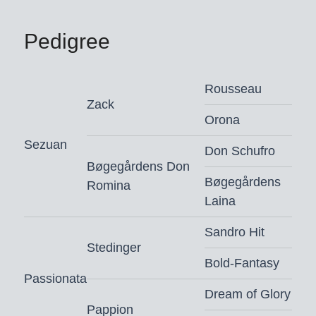
en later startte in de internationale
Lichte Tour. Uit haar dochter Orange
Pedigree
(v. Vitalis), succesvol tot de klasse Z-
dressuur, stamt de goedgekeurde
hengst Salvation ES (v. Bloomberg).
Rousseau
Grootmoeder Ariane’s Pappion startte
Zack
Orona
met Shane de Ben (BEL)
internationaal in de Lichte Tour.
Sezuan
Don Schufro
Bøgegårdens Don
Souverain: moeder is halfzus van de
Bøgegårdens
Romina
goedgekeurde Grand Prix-hengst
Laina
Razotti.
Sandro Hit
Stedinger
Bold-Fantasy
Souverain is goedgekeurd voor
Passionata
Denemarken, Oldenburg, Rheinland
Dream of Glory
en Westfalen
Pappion