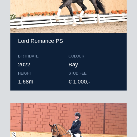
Lord Romance PS
BIRTHDATE
COLOUR
2022
Bay
HEIGHT
STUD FEE
1.68m
€ 1.000,-