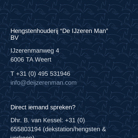
Hengstenhouderij “De IJzeren Man”
BV
IJzerenmanweg 4
6006 TA Weert
T +31 (0) 495 531946
info@deijzerenman.com
Direct iemand spreken?
Dhr. B. van Kessel: +31 (0)
655803194 (dekstation/hengsten &
verkoop)