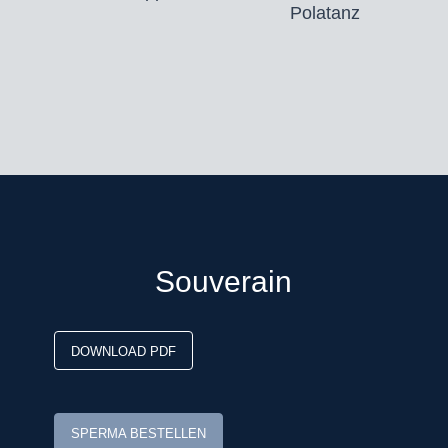
Polatanz
Dekgeld bedraagt € 1.000,- (vaste
kosten € 500,- + € 500,- bij dracht)
excl. BTW, afdracht, toeslag
gezondheidscertificaat* en
verzendkosten buitenland
*
zie toelichting leveringsvoorwaarden
Bestellen voor 9.00 uur ‘s ochtends
Souverain
DOWNLOAD PDF
SPERMA BESTELLEN