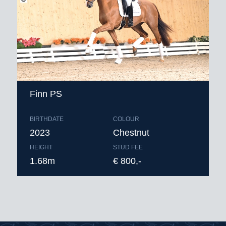
Finn PS
BIRTHDATE
COLOUR
2023
Chestnut
HEIGHT
STUD FEE
1.68m
€ 800,-