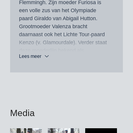
Flemmingh. Zijn moeder Furiosa is
een volle zus van het Olympiade
paard Giraldo van Abigail Hutton.
Grootmoeder Valenza bracht
daarnaast ook het Lichte Tour-paard
Kenzo (v. Glamourdale). Verder staat
deze moederlijn bekend als
Lees meer
leverancier van vele sportpaarden,
waaronder het internationale Young
Riders-paard Saluut (v. Flemmingh),
het Zware Tour-paard Easy Dancer,
het internationale Grand Prix-paard
Korano van Charlotte Osborne, het
Grand Prix-paard Wilfred (v.
Media
Flemmingh) en nog vele meer.