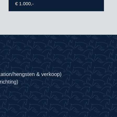
€ 1.000,-
tation/hengsten & verkoop)
ichting)