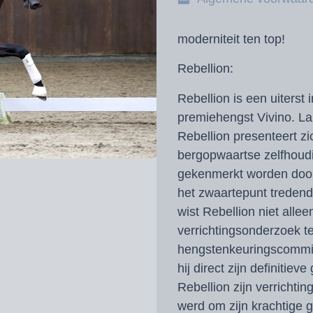
moderniteit ten top!
Rebellion:
Rebellion is een uiter
premiehengst Vivino. La
Rebellion presenteert z
bergopwaartse zelfhoudi
gekenmerkt worden door
het zwaartepunt tredend
wist Rebellion niet all
verrichtingsonderzoek t
hengstenkeuringscommi
hij direct zijn definitie
Rebellion zijn verrichtin
werd om zijn krachtige 