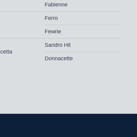
fzus van de internationale Grand Prix-
Fabienne
 (v. Bellisimo). Via de eeuwhengst Donnerhall
aat de moederlijn van Rebellion terug op een
Ferro
m, die eveneens vele goedgekeurde hengsten
Fewrie
WPN-hengst Zidane, Ronald, Capriool,
 en vele anderen.
Sandro Hit
cetta
 sang!
Donnacette
rd voor Westfalen en aangewezen voor
00,-
(vaste kosten € 250,00 + € 750,00 bij
ndkosten en afdracht.
‘s ochtends