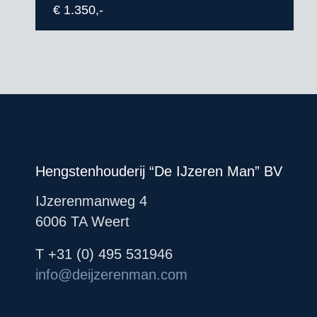
€ 1.350,-
Hengstenhouderij “De IJzeren Man” BV
IJzerenmanweg 4
6006 TA Weert
T +31 (0) 495 531946
info@deijzerenman.com