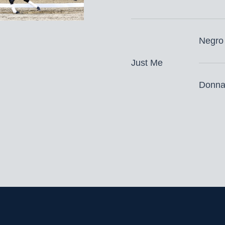
hengst Sandrohall en hal
hengst Bestseller Royal
in de derde generatie g
Negro
prestatierijke sportsta
bracht, waaronder de K
Just Me
Carisma, Lagos, Lagato
Donna
Rebellion: elegantie pur
Rebellion is goedgekeu
KWPN.
Dekgeld bedraagt € 1.0
dracht)
excl. BTW, verze
Bestellen voor 9.00 uur 