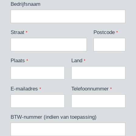
Bedrijfsnaam
Straat
Postcode
*
*
Plaats
Land
*
*
E-mailadres
Telefoonnummer
*
*
BTW-nummer (indien van toepassing)