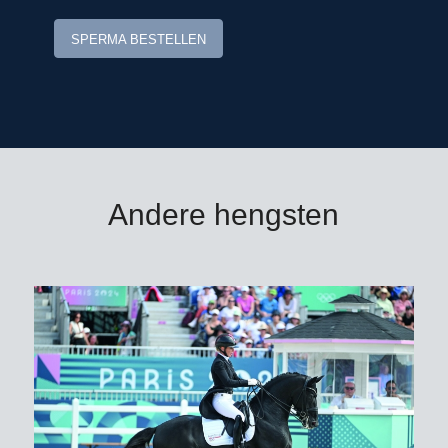
SPERMA BESTELLEN
Rebellion is goedgekeurd voor
Westfalen en aangewezen voor
KWPN.
Dekgeld bedraagt € 1.000,-
(vaste
kosten € 250,00 + € 750,00 bij dracht)
Andere hengsten
excl. BTW, verzendkosten en afdracht.
Bestellen voor 9.00 uur ‘s ochtends