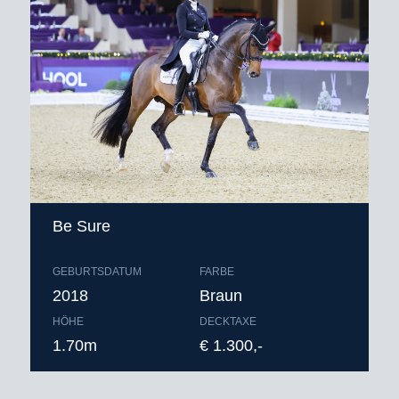
Be Sure
GEBURTSDATUM
FARBE
2018
Braun
HÖHE
DECKTAXE
1.70m
€ 1.300,-