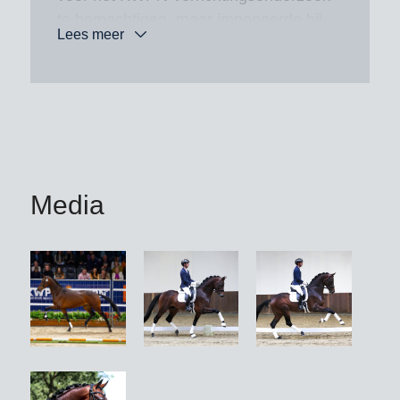
te bemachtigen, maar imponeerde hij
Lees meer
ook de hengstenkeuringscommissie
van het Westfaalse stamboek
waarvoor hij direct zijn definitieve
goedkeuring ontving. In 2025 voltooide
Rebellion zijn verrichtingstest in
Adelheidsdorf, waarbij hij geroemd
werd om zijn krachtige galoppade 8,0
Media
en fantastische karakter en
werkwilligheid (beide 8,5).
Zijn vader Vivino, premiehengst tijdens
zijn keuring 2018 in Verden en
absolute prijstopper van de
hengstmarkt met een toeslag van 2,01
miljoen Euro, voltooide zijn
verrichtingstest in Denemarken met