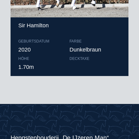
Sir Hamilton
GEBURTSDATUM
FARBE
2020
Dunkelbraun
HÖHE
DECKTAXE
1.70m
Hengstenhouderij „De IJzeren Man“