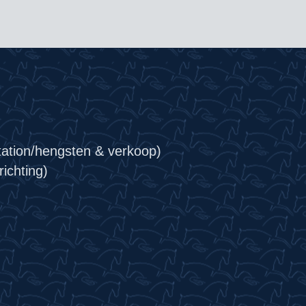
tation/hengsten & verkoop)
ichting)