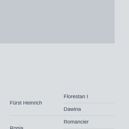
Florestan I
Fürst Heinrich
Dawina
Romancier
Ronja