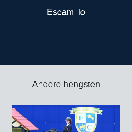
Mecklenburg, Oldenburg
Escamillo
Dekgeld bedraagt € 2.500
dracht) excl. BTW, afdra
verzendkosten buitenla
* zie toelichting leveri
Bestellen voor 9.00 uur 
beschikbaar
Andere hengsten