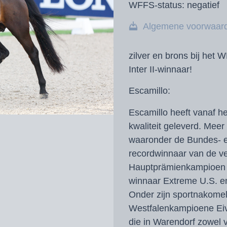
WFFS-status:
negatief
Algemene voorwaar
zilver en brons bij het 
Inter II-winnaar!
Escamillo:
Escamillo heeft vanaf h
kwaliteit geleverd. Mee
waaronder de Bundes- 
recordwinnaar van de ve
Hauptprämienkampioen 
winnaar Extreme U.S. e
Onder zijn sportnakome
Westfalenkampioene Eiv
die in Warendorf zowel 