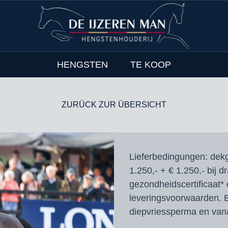
HENGSTEN
TE KOOP
ZURÜCK ZUR ÜBERSICHT
Lieferbedingungen:
dekg
1.250,- + € 1.250,- bij d
gezondheidscertificaat* 
leveringsvoorwaarden. B
diepvriessperma en vana