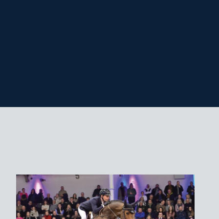
, Rheinland en Westfalen
,- (vaste kosten € 1.250,- + € 1.250,- bij
cht, toeslag gezondheidscertificaat* en
nd
ngsvoorwaarden.
‘s ochtends; vanaf begin april vers