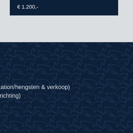
€ 1.200,-
tation/hengsten & verkoop)
ichting)