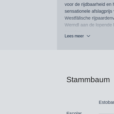
voor de rijdbaarheid en
sensationele afslagprijs
Westfälische rijpaardenv
Werndl aan de lopende 
paarden.
Lees meer
Al bij zijn eerste start i
Manuel Dominguez Berna
slechts kort na de Burg-P
73,634 procent de derde
hij met verbazingwekken
Wereldkampioenschappen
Stammbaum
dressuurpaarden won hij
Escamillo was premieheng
voltooide in 2018 zijn 
Estob
voltooide in 2020 zijn 
Escolar