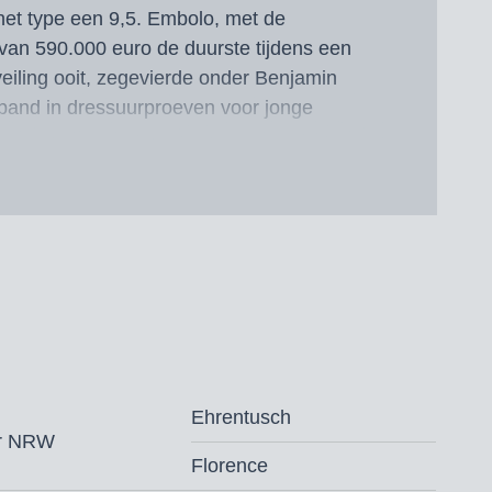
 het type een 9,5. Embolo, met de
 van 590.000 euro de duurste tijdens een
eiling ooit, zegevierde onder Benjamin
band in dressuurproeven voor jonge
n een Inter II won Escamillo onder zijn ruiter
l/ESP met meer dan 73 procent – en dat
okal-finale, waarbij hij in de kwalificatie met
 plaats behaalde. Het Frankfurter-ticket had
de 77,585 procent verdiend. Bij de
 voor zes- en zevenjarige
 zilver en brons.
st bij zijn keuring in 2017 in Verden,
Ehrentusch
14-daagse test met de dressuurscore 9,08 en
ar NRW
Florence
sporttest onder Helen Langehanenberg met de