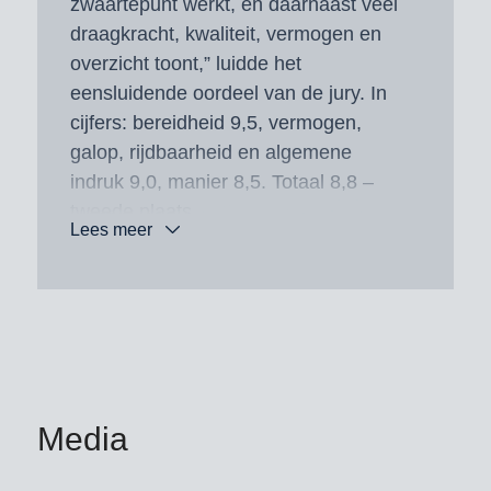
zwaartepunt werkt, en daarnaast veel
draagkracht, kwaliteit, vermogen en
overzicht toont,” luidde het
eensluidende oordeel van de jury. In
cijfers: bereidheid 9,5, vermogen,
galop, rijdbaarheid en algemene
indruk 9,0, manier 8,5. Totaal 8,8 –
tweede plaats.
Lees meer
Vader Emerald van ’t Ruytershof
combineert sportieve en foktechnische
expertise.
Moeder Daloubette van de Krekebeke
was succesvol op 1,55 meter-niveau
onder het zadel van Julie de
Media
Pelsmaeker (BEL). Zij bracht al de
twee goedgekeurde en internationaal