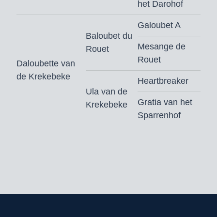
het Darohof
El Nino PS is goedgekeurd voor DSP,
Hannover, Mecklenburg, OS-
Galoubet A
Baloubet du
International, Rheinland en Westfalen.
Mesange de
Rouet
Dekgeld bedraagt € 800,- (vaste
Rouet
Daloubette van
kosten € 400,- + € 400,- bij dracht)
de Krekebeke
Heartbreaker
excl. BTW, afdracht, toeslag
Ula van de
gezondheidscertificaat* en
Gratia van het
Krekebeke
verzendkosten buitenland
Sparrenhof
*
zie toelichting leveringsvoorwaarden
Bestellen voor 9.00 uur ‘s ochtends