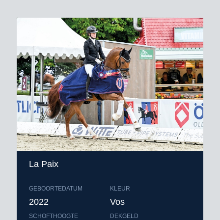
La Paix
GEBOORTEDATUM
KLEUR
2022
Vos
SCHOFTHOOGTE
DEKGELD