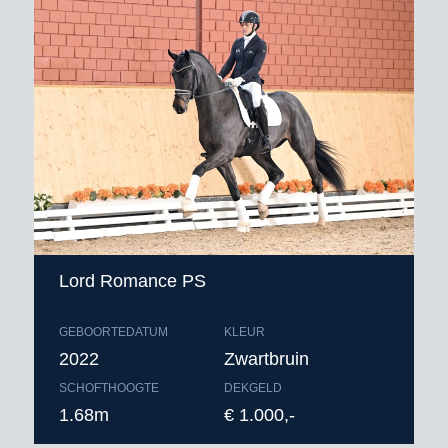
Lord Romance PS
GEBOORTEDATUM
KLEUR
2022
Zwartbruin
SCHOFTHOOGTE
DEKGELD
1.68m
€ 1.000,-