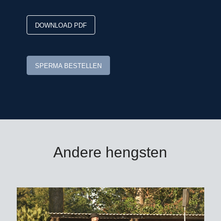
respectievelijk Angel Niagolov/BUL,
was in de sport onder de naam
DOWNLOAD PDF
Baloufina internationaal succesvol tot
1m60-parcours. Zij is moeder van de
1m60-springer Lafino (v. Lawito)/Katie
SPERMA BESTELLEN
Harris/USA en van de internationaal
succesvolle Stabalou (v. Stakkatol).
Chaloubino PS: kleinzoon van de EK-
springmerrie Baloufina.
Andere hengsten
Chaloubino PS OLD is goedgekeurd
voor DSP, Hannover, Holstein, Italië,
Mecklenburg, Oldenburg-International,
Rheinland, Westfalen, Zangersheide
en Zweden.