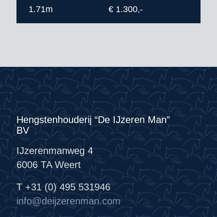
1.71m
€ 1.300,-
Hengstenhouderij “De IJzeren Man”
BV
IJzerenmanweg 4
6006 TA Weert
T +31 (0) 495 531946
info@deijzerenman.com