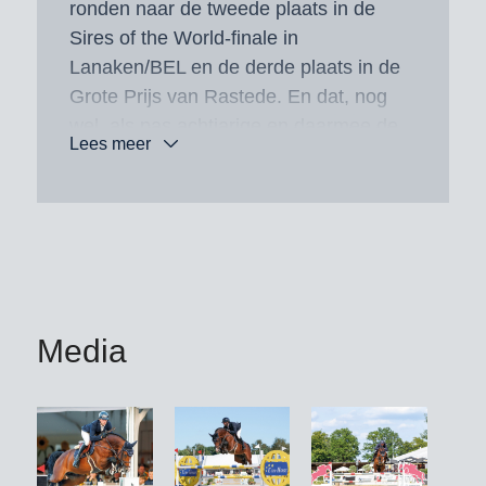
ronden naar de tweede plaats in de
Sires of the World-finale in
Lanaken/BEL en de derde plaats in de
Grote Prijs van Rastede. En dat, nog
wel, als pas achtjarige en daarmee de
Lees meer
jongste in deze zo prestigieuze
parcoursen.
Op het toch al goed gevulde
succesconto van Chaloubino PS
kwamen in het seizoen 2025 nog 14
internationale overwinningen en top-
Media
tienplaatsingen in parcoursen tot 1m50
bij.
Talrijke topveulens werden via
veilingplaatsen verkocht.