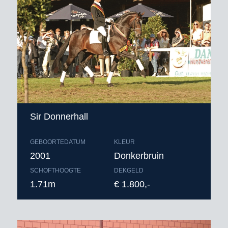
Dekgeld bedraagt € 1.200,- (vaste
kosten € 600,- + € 600,- bij dracht)
excl. BTW, afdracht, toeslag
gezondheidscertificaat* en
verzendkosten buitenland
* zie toelichting leveringsvoorwaarden.
Bestellen voor 9.00 uur ‘s ochtends
Sir Donnerhall
GEBOORTEDATUM
KLEUR
2001
Donkerbruin
SCHOFTHOOGTE
DEKGELD
1.71m
€ 1.800,-