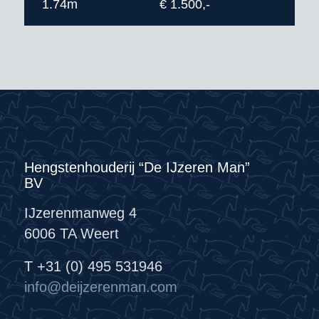
1.74m
€ 1.500,-
Hengstenhouderij “De IJzeren Man”
BV
IJzerenmanweg 4
6006 TA Weert
T +31 (0) 495 531946
info@deijzerenman.com