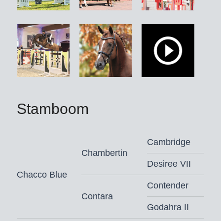
en bovendien de vader is van onze
nieuwkomer Time Out.
Andere goedgekeurde hengsten zijn
de Mecklenburger kampioenshengst
Criss Cross, de tweede
reservekampioen in Westfalen Chac
Berry, de Hannoveraanse
premiehengst en Hengstmarkt-
Stamboom
prijstopper Chaclight, de voor 205.000
euro hoogste afslagprijs behaalde bij
Cambridge
de Zangersheide-keuring, en de in
Chambertin
Zweden tot verrichtingskampioen
Desiree VII
uitgeroepen Chaccafly CL. Cannetta
Chacco Blue
PS was met een slotbod van 252.000
Contender
Contara
euro de tweede prijstopper bij de
Godahra II
F.O.S. Flyinge Open Sales en