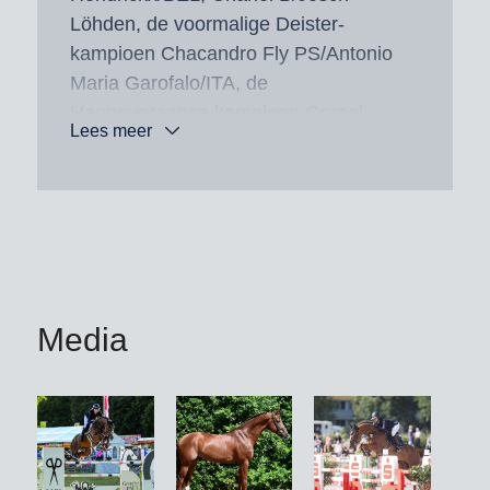
Löhden, de voormalige Deister-
kampioen Chacandro Fly PS/Antonio
Maria Garofalo/ITA, de
Hannoveraanse kampioen Coreal
Lees meer
B/Roman Duchac/CZE, de DSP-
vicekampioen Carlito/Martin
Wißenbach, de Zweedse kampioen
Carex/Nicole Holmén/SWE en de twee
springpaarden-WK-finalisten Nayade
D.S. en Chapeau evenals Tiger van ’t
Ruytershof. Laatstgenoemde is een
Media
van meer dan 20 goedgekeurde zonen
van Chacfly PS, die zich juist met
Harrie Smolders/NED in het jonge
springwerk bij de World Cup-
kwalificatie in Mechelen/BEL aanbeval