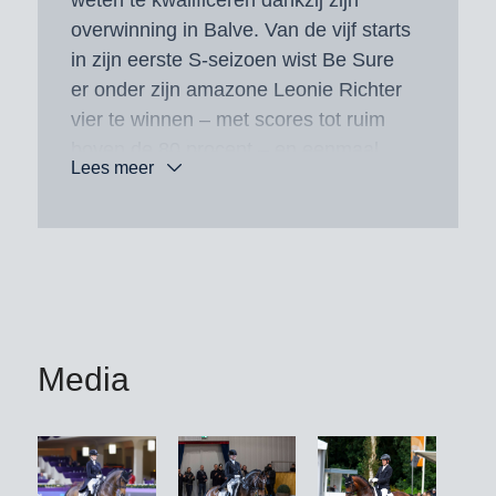
overwinning in Balve. Van de vijf starts
in zijn eerste S-seizoen wist Be Sure
er onder zijn amazone Leonie Richter
vier te winnen – met scores tot ruim
boven de 80 procent – en eenmaal
Lees meer
werd hij tweede.
Op zesjarige leeftijd won hij onder het
zadel van Eva Möller het
Bundeschampionat voor
dressuurpaarden met een totaalscore
van 8,74 (losgelatenheid: 8,8;
Media
harmonie van de presentatie: 9,0).
Eerder was hij ook onverslaanbaar op
het Hannoveraner kampioenschap
(galop: 9,0; draf: 8,8; algemene indruk:
8,5). Als vijfjarige behaalde hij onder