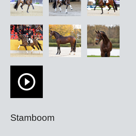
Thomas Sigtenbjerggaard (DEN) in de
finale van het WK Dressuurpaarden in
Ermelo (NED) een elfde plaats met
ruim boven de 80 procent en stond hij
tevens in de finale van het Deens
kampioenschap. Be Sure werd
premiehengst in Hannover en
Denemarken en werd in 2022
uitgeroepen tot Deense
kampioenshengst van de vierjarigen.
Onder Mette Sejbjerg Jensen (DEN)
ontving hij tijdens het Deense
dressuurpaardenkampioenschap met
9,4 de hoogste Rittigkeits-beoordeling
Stamboom
en werd hij ook voor zijn perspectief
(9,3) en zijn basisgangen (draf en