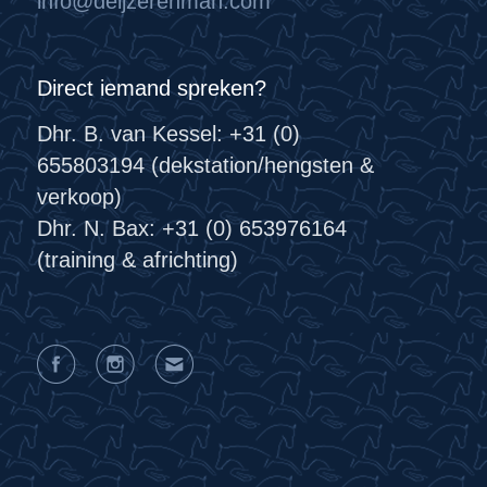
info@deijzerenman.com
Direct iemand spreken?
Dhr. B. van Kessel: +31 (0)
655803194 (dekstation/hengsten &
verkoop)
Dhr. N. Bax: +31 (0) 653976164
(training & africhting)