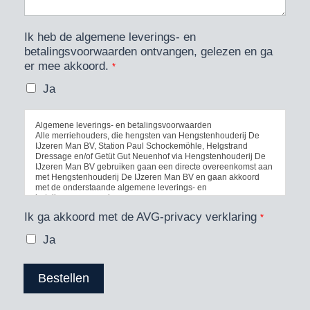
Ik heb de algemene leverings- en
betalingsvoorwaarden ontvangen, gelezen en ga
er mee akkoord.
*
Ja
Algemene leverings- en betalingsvoorwaarden
Alle merriehouders, die hengsten van Hengstenhouderij De
IJzeren Man BV, Station Paul Schockemöhle, Helgstrand
Dressage en/of Getüt Gut Neuenhof via Hengstenhouderij De
IJzeren Man BV gebruiken gaan een directe overeenkomst aan
met Hengstenhouderij De IJzeren Man BV en gaan akkoord
met de onderstaande algemene leverings- en
betalingsvoorwaarden.
Ik ga akkoord met de AVG-privacy verklaring
*
Bestellingen:
Bestellingen van sperma van door Hengstenhouderij De
Ja
IJzeren Man BV aangeboden hengsten dienen telefonisch +31
(0)655803194 of per e-mail info@deijzerenman.com of via het
bestelformulier op onze website www.deijzerenman.com te
geschieden, waarbij rekening gehouden dient te worden met
Bestellen
de bij de gewenste hengst staande besteltermijn.
Indien bestellingen worden ontvangen na de aangegeven