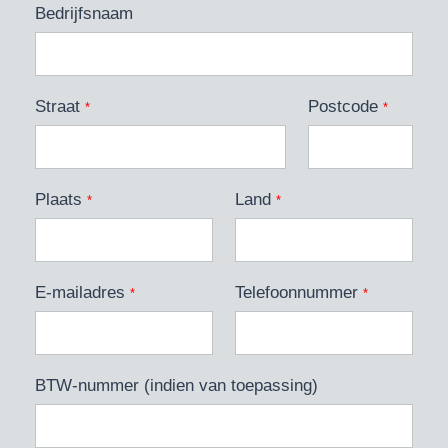
Bedrijfsnaam
Straat
Postcode
*
*
Plaats
Land
*
*
E-mailadres
Telefoonnummer
*
*
BTW-nummer (indien van toepassing)