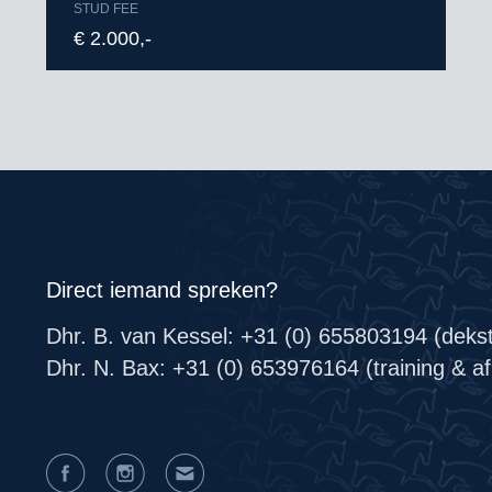
STUD FEE
€ 2.000,-
Direct iemand spreken?
Dhr. B. van Kessel: +31 (0) 655803194 (deks
Dhr. N. Bax: +31 (0) 653976164 (training & afr