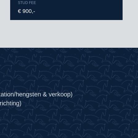
STUD FEE
€ 900,-
tation/hengsten & verkoop)
ichting)