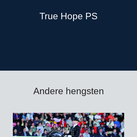
True Hope PS is goedge
True Hope PS
Oldenburg, Rheinland e
Dekgeld bedraagt € 1.000
excl. BTW, afdracht, toe
verzendkosten buitenla
* zie toelichting leveri
Bestellen voor 9.00 uur 
Andere hengsten