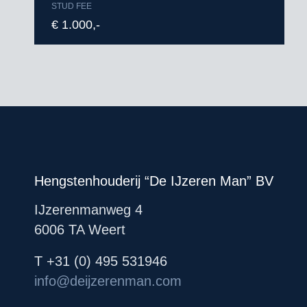
STUD FEE
€ 1.000,-
Hengstenhouderij “De IJzeren Man” BV
IJzerenmanweg 4
6006 TA Weert
T +31 (0) 495 531946
info@deijzerenman.com