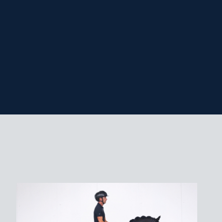
keurd voor DSP, Hannover, Mecklenburg,
n Westfalen.
,- (vaste kosten € 500,- + € 500,- bij dracht)
slag gezondheidscertificaat* en
nd
ngsvoorwaarden.
‘s ochtends