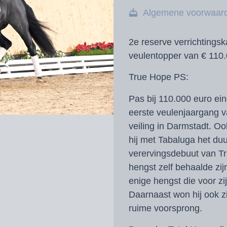
Algemene voorwaar
2e reserve verrichtingsk
v
eulentopper van € 110
True Hope PS:
Pas bij 110.000 euro ein
eerste veulenjaargang 
veiling in Darmstadt. O
hij met Tabaluga het duu
verervingsdebuut van T
hengst zelf behaalde zij
enige hengst die voor zi
Daarnaast won hij ook z
ruime voorsprong.