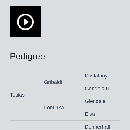
was gelukt. En beide keren won hij op
een absoluut indrukwekkende manier
– en duidelijk voor de sterke
concurrentie.
Zijn carrière begon hij als Zweedse
keuringskampioen,
dressuurpaardenkampioen, finalist
Pedigree
WK-jonge dressuurpaarden (6j.) en
WK-bronzenmedaillewinnaar (7j.).
Kostalany
Zonder twijfel: Total Hope heeft het
Gribaldi
talent voor de hoogste graad van
Gondola II
Totilas
verzameling van zijn ouders, de
Glendale
wereldpaarden Totilas en Weihegold
Lominka
OLD, geërfd – en geeft dit door aan
Elsa
zijn nakomelingen. Uit zijn gekeurde
zonen springt onze veulenmaker True
Donnerhall