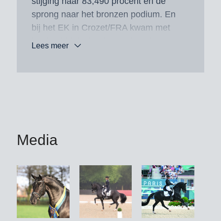
stijging naar 83,490 procent en de
sprong naar het bronzen podium. En
bij het EK in Crozet/FRA kwam met
het inmiddels tiende resultaat boven
Lees meer
80 procent er een achtste plaats bij in
zijn kampioenschapsbalans.
Maar ook al eerder liet Total Hope van
zich spreken. Zo was hij in 2022 – wel
te merken in zijn eerste Grand Prix-
seizoen – succesvol bij het WK in het
Media
Deense Herning/DEN. In 2019 had hij
de Nürnberger Burg-Pokal en in 2021
de Louisdor-Preis gewonnen, iets wat
nog geen andere hengst in de lange
geschiedenis van de twee
belangrijkste jongepaardproeven ooit