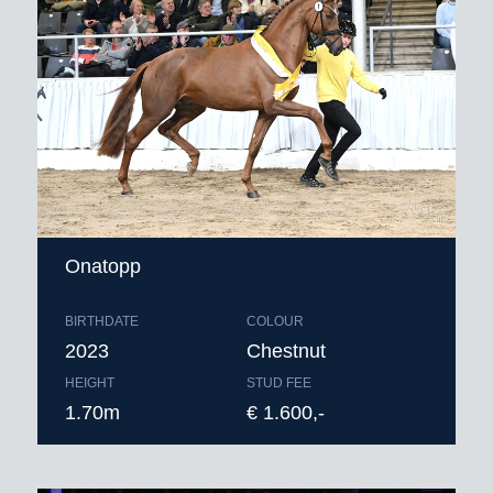
Onatopp
BIRTHDATE
COLOUR
2023
Chestnut
HEIGHT
STUD FEE
1.70m
€ 1.600,-