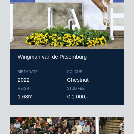
gezondheidscertificaat* en
verzendkosten buitenland
* zie toelichting leveringsvoorwaarden.
Bestellen voor 9.00 uur ‘s ochtends
Wingman van de Pitsemburg
BIRTHDATE
COLOUR
2022
Chestnut
HEIGHT
STUD FEE
1.68m
€ 1.000,-