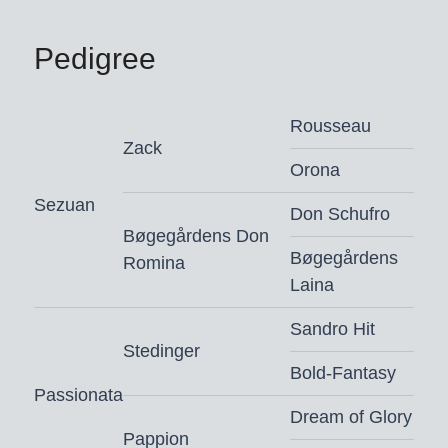
en later startte in de internationale
Lichte Tour. Uit haar dochter Orange
Pedigree
(v. Vitalis), succesvol tot de klasse Z-
dressuur, stamt de goedgekeurde
hengst Salvation ES (v. Bloomberg).
Rousseau
Grootmoeder Ariane’s Pappion startte
Zack
Orona
met Shane de Ben (BEL)
internationaal in de Lichte Tour.
Sezuan
Don Schufro
Bøgegårdens Don
Souverain: moeder is halfzus van de
Bøgegårdens
Romina
goedgekeurde Grand Prix-hengst
Laina
Razotti.
Sandro Hit
Stedinger
Bold-Fantasy
Souverain is goedgekeurd voor
Passionata
Denemarken, Oldenburg, Rheinland
Dream of Glory
en Westfalen
Pappion