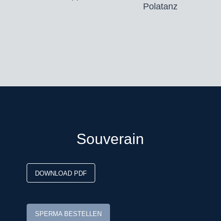
Polatanz
Dekgeld bedraagt € 1.000,- (vaste
kosten € 500,- + € 500,- bij dracht)
excl. BTW, afdracht, toeslag
gezondheidscertificaat* en
verzendkosten buitenland
*
zie toelichting leveringsvoorwaarden
Bestellen voor 9.00 uur ‘s ochtends
Souverain
DOWNLOAD PDF
SPERMA BESTELLEN