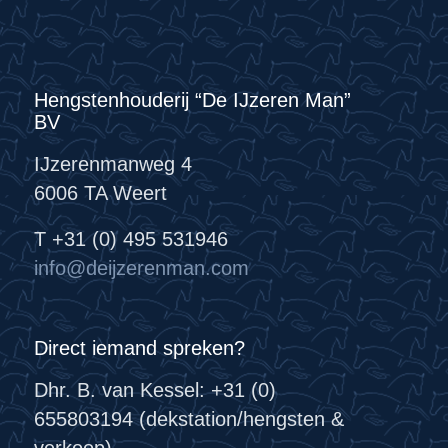
Hengstenhouderij “De IJzeren Man”
BV
IJzerenmanweg 4
6006 TA Weert
T +31 (0) 495 531946
info@deijzerenman.com
Direct iemand spreken?
Dhr. B. van Kessel: +31 (0)
655803194 (dekstation/hengsten &
verkoop)