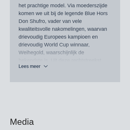
het prachtige model. Via moederszijde
komen we uit bij de legende Blue Hors
Don Shufro, vader van vele
kwaliteitsvolle nakomelingen, waarvan
drievoudig Europees kampioen en
drievoudig World Cup winnaar,
Weihegold, waarschijnlijk de
bekendste is. Uit deze rechtstreekst
Lees meer
moederlijn komt ook de voor het
KWPN en BWP goedgekeurde
dekhengst Magic Boy.
Media