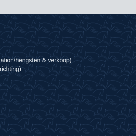
tation/hengsten & verkoop)
ichting)