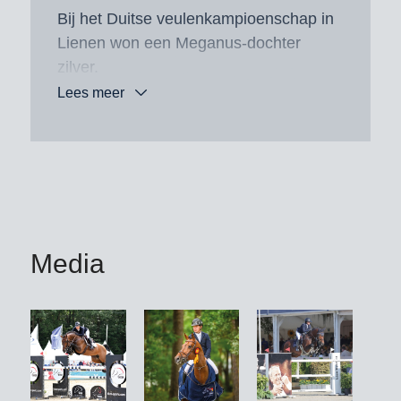
Bij het Duitse veulenkampioenschap in
Lienen won een Meganus-dochter
zilver.
Lees meer
Zijn vader Messenger is zelf een zoon
van de tweevoudig Europees
kampioen 2005 in San Patrignano/ITA,
Montender/Marco Kutscher.
Uit de moeder Whizz Kid stammen in
combinatie met Chacco-Blue talrijke
Media
toppaarden, zoals de landenprijs-
winnaar Casquo Blue/Harry
Charles/GBR en de Mexico-winnaar
H5 Chaganus/Eduardo Pereira de
Menezes/BRA.
Chataga/Cassio Rivetti/UKR, de