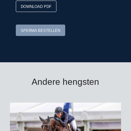
* zie toelichting leveringsvoorwaarden.
DOWNLOAD PDF
Bestellen voor 9.00 uur ‘s ochtends
SPERMA BESTELLEN
Andere hengsten