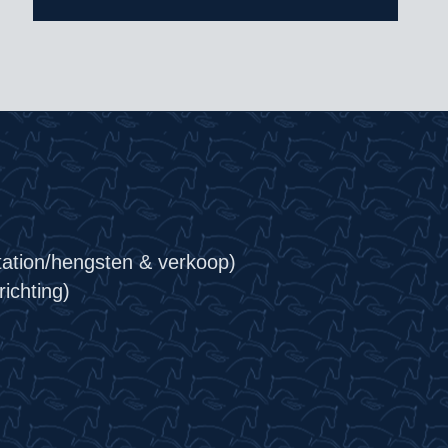
tation/hengsten & verkoop)
ichting)