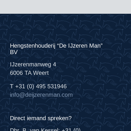
Hengstenhouderij “De IJzeren Man”
BV
IJzerenmanweg 4
6006 TA Weert
T +31 (0) 495 531946
info@deijzerenman.com
Direct iemand spreken?
Dhr. B. van Kessel: +31 (0)