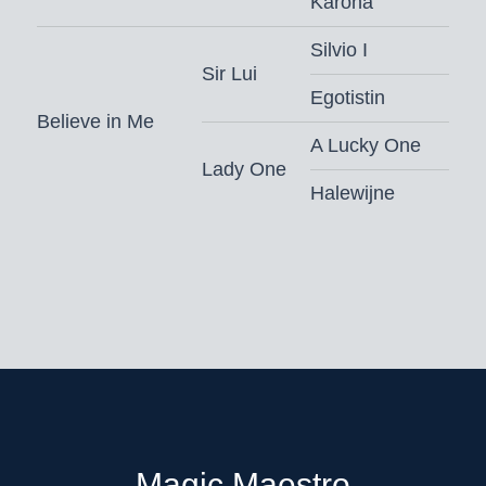
Karona
Silvio I
Sir Lui
Egotistin
Believe in Me
A Lucky One
Lady One
Halewijne
Magic Maestro