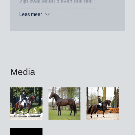
Zijn kwaliteiten bleven ook niet
onopgemerkt bij het Oldenburger
Lees meer
stamboek en zo verkreeg hij ook daar
een “go” voor de fokkerij. Onder het
zadel van Hubert Jankowski
debuteerde Magic Boy in 2025
succesvol in de klasse ZZ-Zwaar en
wordt hij momenteel voorbereid op de
Lichte Tour. Met zijn nafok presenteert
Media
Magic Boy edele en bergopwaarts
gebouwde typen, die in hun drie
uitstekende basisgangen veel
zelfhouding laten zien. Uit zijn eerste
jaargang presenteerde Magic Boy met
Seriously Magic en Showtime from
KvB in 2025 twee zeer aansprekende
dochters bij de KWPN