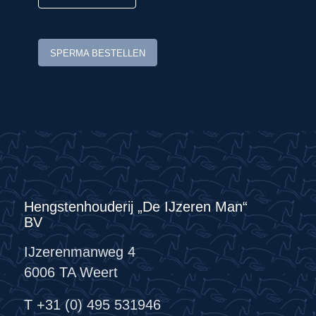
Magic Boy: zien doet geloven!
SPERMA BESTELLEN
Magic Boy is goedgekeurd voor BWP
en Oldenburg.
Dekgeld bedraagt € 900,-
(vaste
kosten € 250,00 + € 650,00 bij dracht)
excl. BTW, verzendkosten en afdracht
Bestellen voor 9.00 uur ‘s ochtends
Hengstenhouderij „De IJzeren Man“
BV
IJzerenmanweg 4
6006 TA Weert
T +31 (0) 495 531946