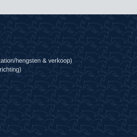
tation/hengsten & verkoop)
ichting)