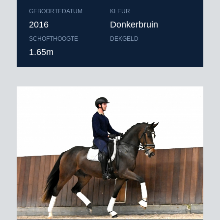
GEBOORTEDATUM
KLEUR
2016
Donkerbruin
SCHOFTHOOGTE
DEKGELD
1.65m