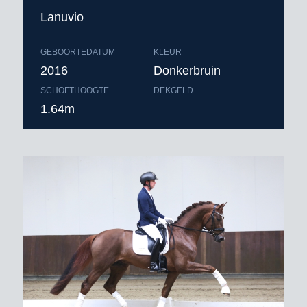
Lanuvio
GEBOORTEDATUM
KLEUR
2016
Donkerbruin
SCHOFTHOOGTE
DEKGELD
1.64m