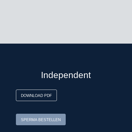
Dekgeld bedraagt € 1.000,- (vaste
kosten € 500,- + € 500,- bij dracht)
excl. BTW ,afdracht, toeslag
gezondheidscertificaat* en
verzendkosten buitenland
*
zie toelichting leveringsvoorwaarden
Bestellen voor 9.00 uur ‘s ochtends
Independent
DOWNLOAD PDF
SPERMA BESTELLEN