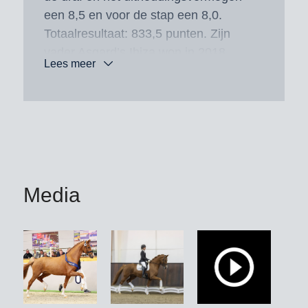
een 8,5 en voor de stap een 8,0.
Totaalresultaat: 833,5 punten. Zijn
vader Asgard’s Ibiza won in 2018
Lees meer
onder Juliane Brunkhorst de Kleine
Finale bij het WK Dressuurpaarden
voor vijfjarigen en eindigde in de grote
finale op de zesde plaats. Onder
Emmelie Scholtens (NED) behaalde
hij successen in de internationale
Lichte Tour. Dertig van zijn zonen zijn
Media
inmiddels goedgekeurd. Zijn volle zus
Ewald’s Elfe won in 2025 tijdens het
Duitse Veulenkampioenschap de
merrieveulenklasse. De halfbroer
Schatzmeister MZ OLD (v. Secret)
behaalde onder Ann-Christin