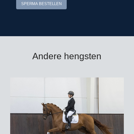
SPERMA BESTELLEN
Coloudina (v. Café au lait), Carloumino
PS (v. London)/Patrick Stühlmeyer en
Chinoubet PS (v. Chintan)/Nicole
Lockhead Anderson/GBR.
De in 1m40-springen succesvolle
halfzus Chaccodina (v. Chacco-Blue)
Andere hengsten
bracht de via de P.S.I.-veiling
verkochte en goedgekeurde WK-
springer Eurostar I (v. Diarado).
De vierde moeder Akelei Z (v.
Almhügel III) is een volle zus van de
team-Olympisch kampioen
Askan/Gerd Wiltfang.
Chacoon Blue: springspecialist uit de
moederlijn van Olympisch kampioen