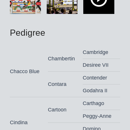
geschiedenisboeken: in 2024 leverde
Chacoon Blue met Chacoona
Cat/Sophie Hinners en
Chaqueen/David Will de twee
Pedigree
Bundeskampioenen van de zes-
respectievelijk zevenjarige
springpaarden. Beide talenten zetten
Cambridge
hun carrière al internationaal voort.
Chambertin
Desiree VII
Meer dan 60 goedgekeurde zonen
Chacco Blue
staan reeds voor Chacoon Blue te
Contender
Contara
boek. Chacoon Blue levert ook steeds
Godahra II
weer sensationele veilingtoppers. Zo
werd zijn dochter Chacoontilotta PS
Carthago
voor 3,5 miljoen euro de prijstopper
Cartoon
Peggy-Anne
van de 46e P.S.I.-veiling.
Cindina
Domino
Chacoon Blue behaalde onder zijn