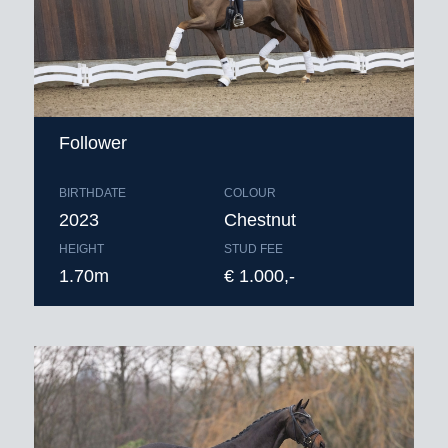
Bestellen voor 9.00 uur ‘s ochtends;
inseminatie alleen middels
diepvriessperma.
Follower
BIRTHDATE
COLOUR
2023
Chestnut
HEIGHT
STUD FEE
1.70m
€ 1.000,-