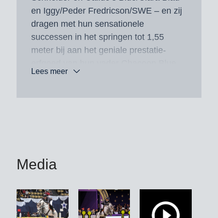
en Iggy/Peder Fredricson/SWE – en zij
dragen met hun sensationele
successen in het springen tot 1,55
meter bij aan het geniale prestatie-
erfgoed van hun vader Chacoon Blue
Lees meer
in de arena’s over de hele wereld.
Mr Rocky Blue won onder Paddy
Reape/IRL teamgoud bij het EK-
Junioren. Brons bij het
Bundeschampionat van de
zevenjarigen ging naar Chacboy Blue
Media
BW/Marco Kutscher, zilver bij het
Deense kampioenschap naar
Clevermind Axelhoeve Z.
En dan is er nog een succes voor de