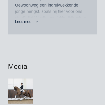
Gewoonweg een indrukwekkende
jonge hengst, zoals hij hier voor ons
staat“, liet Westfalens fokkerijdirecteur
Lees meer
Thomas Münch in zijn commentaar
duidelijk zijn bewondering blijken voor
onze Follower, die tijdens de keuring in
Westfalen een triomfantelijk optreden
beleefde en daarvoor werd beloond
met de titel tweede reservesieger.
Media
Zijn vader Follow Him’s Schönweide
was premiehengst en voltooide zeer
hoog gewaardeerde
verrichtingstesten. Voor zijn eerste
veulenjaargang werd hij door het
Oldenburger Verband uitgeroepen tot
Ia-Hauptprämien kampioen. Na