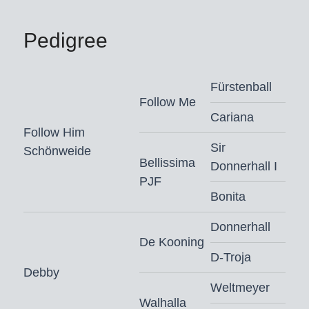
vooraan geplaatste resultaten in rij- en
dressuurpaardenproeven won hij
Pedigree
onder Ann-Kathrin Lachemann M*-
dressuurwedstrijden met scores tot
Fürstenball
9,0. Meerdere van zijn zonen werden
Follow Me
goedgekeurd, waaronder de finalist
Cariana
van het Bundeschampionat voor
Follow Him
dressuurpaarden Follow Up, gereden
Sir
Schönweide
Bellissima
door Gonzalo Rodriguez Diaz.
Donnerhall I
PJF
Follower is halfbroer van twee
Bonita
goedgekeurde hengsten: Elton (v.
Donnerhall
Escolar), succesvol in de Grote Tour
De Kooning
tijdens het CDI Rotterdam (NED)
D-Troja
onder Madeleine Witte-Vrees, en de
Debby
NRW-Staatshengst Selectric (v.
Weltmeyer
Walhalla
Sezuan), eveneens succesvol op