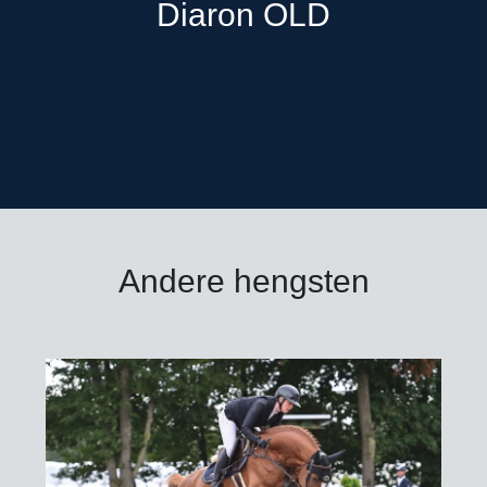
Diaron OLD
Diaron OLD is goedgekeu
Mecklenburg, Oldenburg-
Zangersheide en Zwede
Dekgeld bedraagt € 1.600
excl. BTW, afdracht, toe
verzendkosten buitenla
* zie toelichting leveri
Bestellen voor 9.00 uur 
Andere hengsten