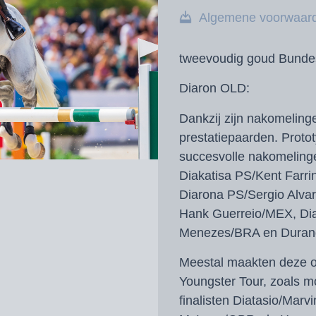
Algemene voorwaar
tweevoudig goud Bundes
Diaron OLD:
Dankzij zijn nakomelinge
prestatiepaarden. Protot
succesvolle nakomelin
Diakatisa PS/Kent Farr
Diarona PS/Sergio Alva
Hank Guerreio/MEX, Di
Menezes/BRA en Durang
Meestal maakten deze o
Youngster Tour, zoals 
finalisten Diatasio/Mar