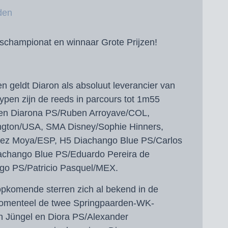
den
championat en winnaar Grote Prijzen!
n geldt Diaron als absoluut leverancier van
ypen zijn de reeds in parcours tot 1m55
gen Diarona PS/Ruben Arroyave/COL,
ington/USA, SMA Disney/Sophie Hinners,
rez Moya/ESP, H5 Diachango Blue PS/Carlos
achango Blue PS/Eduardo Pereira de
o PS/Patricio Pasquel/MEX.
pkomende sterren zich al bekend in de
momenteel de twee Springpaarden-WK-
vin Jüngel en Diora PS/Alexander