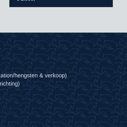
tation/hengsten & verkoop)
ichting)