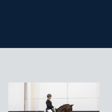
rd voor DSP, Hannover, Holstein, Italië,
International, Rheinland, Westfalen,
n.
,- (vaste kosten € 800,- + € 800,- bij dracht)
slag gezondheidscertificaat* en
nd
ngsvoorwaarden.
‘s ochtends