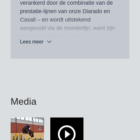
verankerd door de combinatie van de
prestatie-lijnen van onze Diarado en
Casall – en wordt uitstekend
aangevuld via de moederlijn, want zijn
moeder is halfzus van de
Lees meer
goedgekeurde en in de Global
Champions Tour succesvolle
Conthinder (v. Conthargos) met
Andrzej Oplatek (POL).
Diallacso Blue PS komt uit de eerste
jaargang van zijn vader Diablue PS.
Media
De moeder Casallnina PS start
internationaal in het parcours onder
Apostol Tenev (BUL).
Uit de grootmoeder Nanina komen,