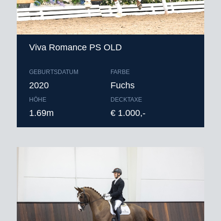
Viva Romance PS OLD
GEBURTSDATUM
FARBE
2020
Fuchs
HÖHE
DECKTAXE
1.69m
€ 1.000,-