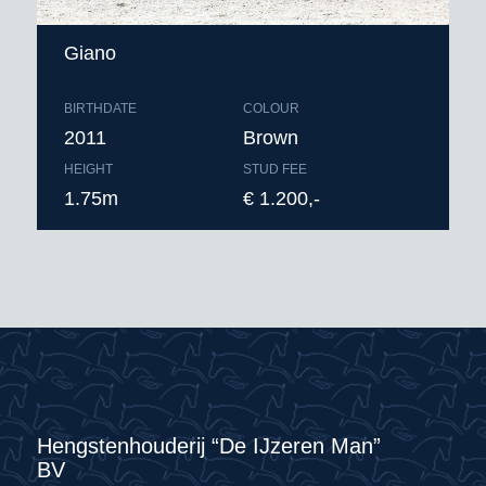
Giano
BIRTHDATE
COLOUR
2011
Brown
HEIGHT
STUD FEE
1.75m
€ 1.200,-
Hengstenhouderij “De IJzeren Man”
BV