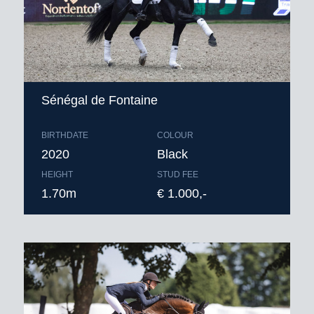
Bestellen voor 9.00 uur ‘s ochtends;
inseminatie alleen middels
diepvriessperma.
Sénégal de Fontaine
BIRTHDATE
COLOUR
2020
Black
HEIGHT
STUD FEE
1.70m
€ 1.000,-