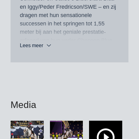
en Iggy/Peder Fredricson/SWE – en zij
dragen met hun sensationele
successen in het springen tot 1,55
meter bij aan het geniale prestatie-
erfgoed van hun vader Chacoon Blue
Lees meer
in de arena’s over de hele wereld.
Mr Rocky Blue won onder Paddy
Reape/IRL teamgoud bij het EK-
Junioren. Brons bij het
Bundeschampionat van de
zevenjarigen ging naar Chacboy Blue
Media
BW/Marco Kutscher, zilver bij het
Deense kampioenschap naar
Clevermind Axelhoeve Z.
En dan is er nog een succes voor de