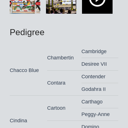
geschiedenisboeken: in 2024 leverde
Chacoon Blue met Chacoona
Cat/Sophie Hinners en
Chaqueen/David Will de twee
Pedigree
Bundeskampioenen van de zes-
respectievelijk zevenjarige
springpaarden. Beide talenten zetten
Cambridge
hun carrière al internationaal voort.
Chambertin
Desiree VII
Meer dan 60 goedgekeurde zonen
Chacco Blue
staan reeds voor Chacoon Blue te
Contender
Contara
boek. Chacoon Blue levert ook steeds
Godahra II
weer sensationele veilingtoppers. Zo
werd zijn dochter Chacoontilotta PS
Carthago
voor 3,5 miljoen euro de prijstopper
Cartoon
Peggy-Anne
van de 46e P.S.I.-veiling.
Cindina
Domino
Chacoon Blue behaalde onder zijn