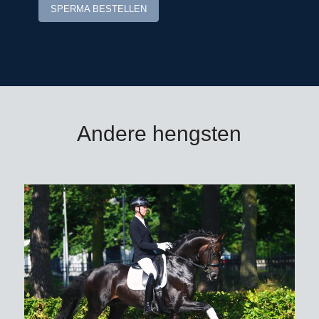
SPERMA BESTELLEN
Coloudina (v. Café au lait), Carloumino
PS (v. London)/Patrick Stühlmeyer en
Chinoubet PS (v. Chintan)/Nicole
Lockhead Anderson/GBR.
De in 1m40-springen succesvolle
halfzus Chaccodina (v. Chacco-Blue)
Andere hengsten
bracht de via de P.S.I.-veiling
verkochte en goedgekeurde WK-
springer Eurostar I (v. Diarado).
De vierde moeder Akelei Z (v.
Almhügel III) is een volle zus van de
team-Olympisch kampioen
Askan/Gerd Wiltfang.
Chacoon Blue: springspecialist uit de
moederlijn van Olympisch kampioen